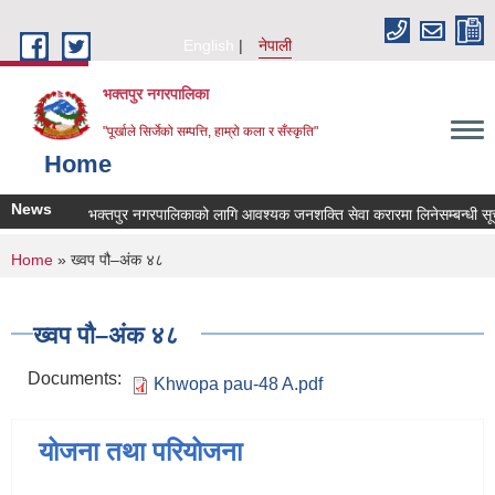
Skip to main content
English
नेपाली
भक्तपुर नगरपालिका
"पूर्खाले सिर्जेको सम्पत्ति, हाम्रो कला र सँस्कृति"
Home
News
भक्तपुर नगरपालिकाको लागि आवश्यक जनशक्ति सेवा करारमा लिनेसम्बन्धी सूचन
You are here
Home
» ख्वप पौ–अंक ४८
ख्वप पौ–अंक ४८
Documents:
Khwopa pau-48 A.pdf
योजना तथा परियोजना