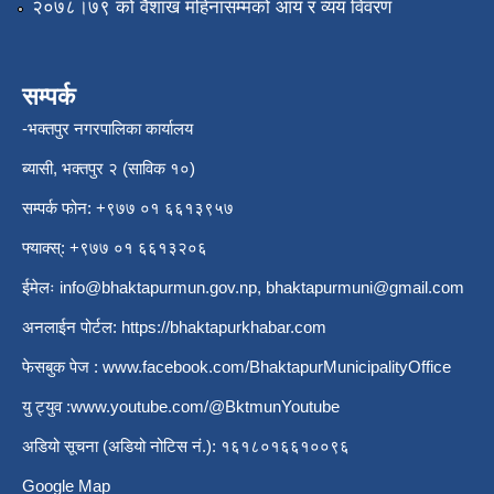
२०७८।७९ को वैशाख महिनासम्मको आय र व्यय विवरण
सम्पर्क
-भक्तपुर नगरपालिका कार्यालय
ब्यासी, भक्तपुर २ (साविक १०)
सम्पर्क फोन: +९७७ ०१ ६६१३९५७
फ्याक्स्: +९७७ ०१ ६६१३२०६
ईमेलः
info@bhaktapurmun.gov.np
,
bhaktapurmuni@gmail.com
अनलाईन पोर्टल:
https://bhaktapurkhabar.com
फेसबुक पेज :
www.facebook.com/BhaktapurMunicipalityOffice
यु ट्युव :
www.youtube.com/@BktmunYoutube
अडियो सूचना (अडियो नोटिस नं.): १६१८०१६६१००९६
Google Map