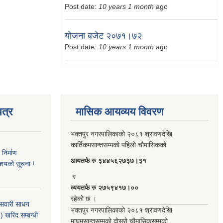
Post date:
10 years 1 month
ago
योजना बजेट २०७१।७२
Post date:
10 years 1 month
ago
त्र
मासिक आयव्यय विवरण
भक्तपुर नगरपालिकाको २०८१ श्रावणदेखि
कार्तिकमसान्तसम्मको पहिलो चौमासिकको
िर्माण
आयतर्फ रु‌ ३४४५६२७३७।३१
आशयको सूचना !
र
व्ययतर्फ रु २७५९४१७।००
रहेको छ ।
 सवारी साधन
भक्तपुर नगरपालिकाको २०८१ श्रावणदेखि
 खरिद सम्बन्धी
माघमसान्तसम्मको दोस्रो चौमासिकसम्मको