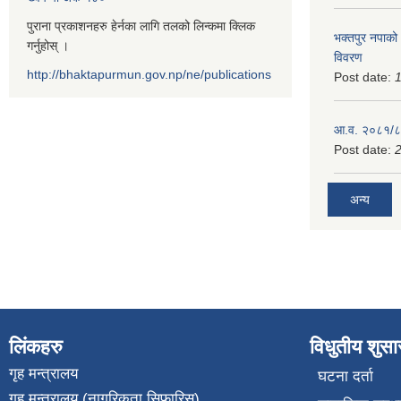
पुराना प्रकाशनहरु हेर्नका लागि तलको लिन्कमा क्लिक
भक्तपुर नपाको
गर्नुहोस् ।
विवरण
http://bhaktapurmun.gov.np/ne/publications
Post date:
1
आ.व. २०८१/८२
Post date:
2
अन्य
लिंकहरु
विधुतीय शुस
गृह मन्त्रालय
घटना दर्ता
गृह मन्त्रालय (नागरिकता सिफारिस)