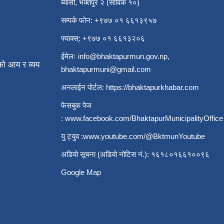
ब्यासी, भक्तपुर २ (साविक १०)
सम्पर्क फोन: +९७७ ०१ ६६१३९५७
फ्याक्स्: +९७७ ०१ ६६१३२०६
ईमेलः
info@bhaktapurmun.gov.np
,
ो आय र व्यय
bhaktapurmuni@gmail.com
अनलाईन पोर्टल:
https://bhaktapurkhabar.com
फेसबुक पेज
:
www.facebook.com/BhaktapurMunicipalityOffice
यु ट्युव :
www.youtube.com/@BktmunYoutube
अडियो सूचना (अडियो नोटिस नं.): १६१८०१६६१००९६
Google Map