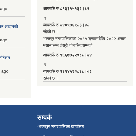
ago
आयतर्फ रु‌ ८१३३१५१३८।८१
र
व्ययतर्फ रु ७४०५७६९८३।४८
ाउ आह्वानको
रहेको छ ।
भक्तपुर नगरपालिकाको २०८१ श्रावणदेखि २०८२ असार
ago
मसान्तसम्म तेस्रो चौमासिकसम्मको
आयतर्फ रु‌ १६६७७२२५८८।७४
कोटेशन
र
ago
व्ययतर्फ रु १६१४५२२८६८।०८
रहेको छ ।
सम्पर्क
-भक्तपुर नगरपालिका कार्यालय