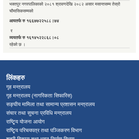
भक्तपुर नगरपालिकाको २०८१ श्रावणदेखि २०८२ असार मसान्तसम्म तेस्रो
चौमासिकसम्मको
आयतर्फ रु‌ १६६७७२२५८८।७४
र
व्ययतर्फ रु १६१४५२२८६८।०८
रहेको छ ।
लिंकहरु
गृह मन्त्रालय
गृह मन्त्रालय (नागरिकता सिफारिस)
सङ्घीय मामिला तथा सामान्य प्रशासन मन्त्रालय
संचार तथा सुचना प्रविधि मन्त्रालय
राष्टि्ृय योजना आयोग
राष्टि्ृय परिचयपत्र तथा पञ्जिकरण विभाग