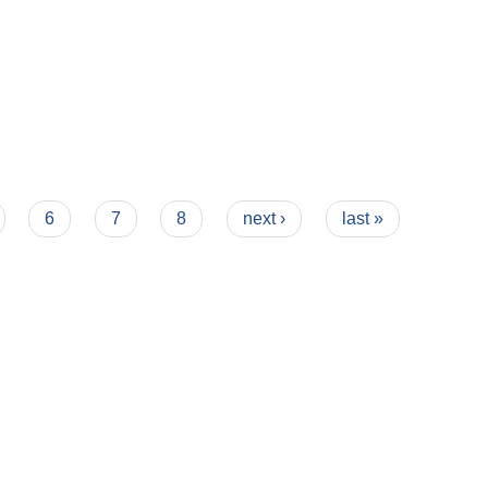
6
7
8
next ›
last »