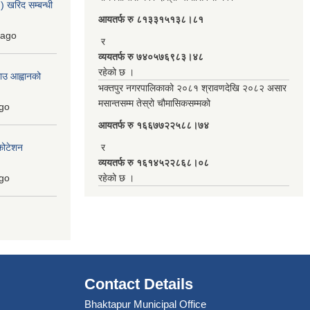
 खरिद सम्बन्धी
आयतर्फ रु‌ ८१३३१५१३८।८१
ago
र
व्ययतर्फ रु ७४०५७६९८३।४८
रहेको छ ।
ाउ आह्वानको
भक्तपुर नगरपालिकाको २०८१ श्रावणदेखि २०८२ असार
मसान्तसम्म तेस्रो चौमासिकसम्मको
go
आयतर्फ रु‌ १६६७७२२५८८।७४
कोटेशन
र
व्ययतर्फ रु १६१४५२२८६८।०८
go
रहेको छ ।
Contact Details
Bhaktapur Municipal Office