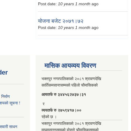
Post date:
10 years 1 month
ago
योजना बजेट २०७१।७२
Post date:
10 years 1 month
ago
मासिक आयव्यय विवरण
der
भक्तपुर नगरपालिकाको २०८१ श्रावणदेखि
कार्तिकमसान्तसम्मको पहिलो चौमासिकको
आयतर्फ रु‌ ३४४५६२७३७।३१
िर्माण
आशयको सूचना !
र
व्ययतर्फ रु २७५९४१७।००
रहेको छ ।
भक्तपुर नगरपालिकाको २०८१ श्रावणदेखि
 सवारी साधन
माघमसान्तसम्मको दोस्रो चौमासिकसम्मको