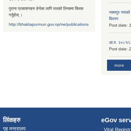
पुराना प्रकाशनहरु हेर्नका लागि तलको लिन्कमा क्लिक
भक्तपुर नपाको
गर्नुहोस् ।
विवरण
http://bhaktapurmun.gov.np/ne/publications
Post date:
1
आ.व. २०८१/८२
Post date:
2
more
लिंकहरु
eGov serv
गृह मन्त्रालय
Vital Registr