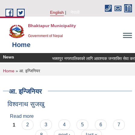
Skip to main content
English
नेपाली
Bhaktapur Municipality
Government of Nepal
Home
News
भक्तपुर नगरपालिकाको लागि आवश्यक जनशक्ति सेवा करारमा 
You are here
Home
» आ. इन्जिनियर
आ. इन्जिनियर
विश्वनाथ सुजखु
Read more
about विश्वनाथ सुजखु
Pages
1
2
3
4
5
6
7
8
next ›
last »