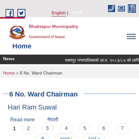
Skip to main content
English
नेपाली
Bhaktapur Municipality
Government of Nepal
Home
News
भक्तपुर नगरपालिकाको आ.व. २०८३/८४ को लागि नगरभित
You are here
Home
» 6 No. Ward Chairman
6 No. Ward Chairman
Hari Ram Suwal
Read more
about Hari Ram Suwal
नेपाली
Pages
1
2
3
4
5
6
7
8
next ›
last »