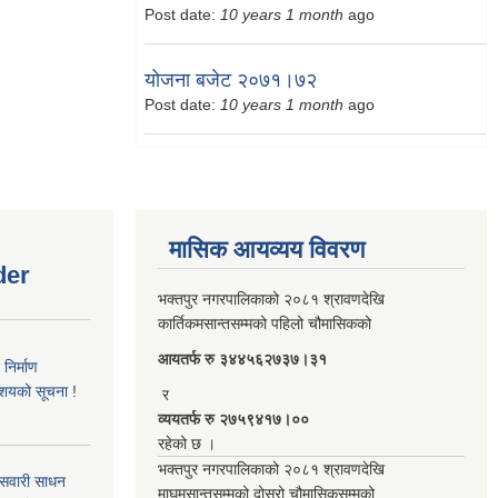
Post date:
10 years 1 month
ago
योजना बजेट २०७१।७२
Post date:
10 years 1 month
ago
मासिक आयव्यय विवरण
der
भक्तपुर नगरपालिकाको २०८१ श्रावणदेखि
कार्तिकमसान्तसम्मको पहिलो चौमासिकको
आयतर्फ रु‌ ३४४५६२७३७।३१
िर्माण
आशयको सूचना !
र
व्ययतर्फ रु २७५९४१७।००
रहेको छ ।
भक्तपुर नगरपालिकाको २०८१ श्रावणदेखि
 सवारी साधन
माघमसान्तसम्मको दोस्रो चौमासिकसम्मको