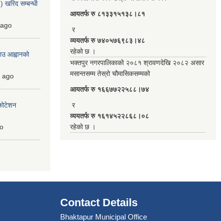
 खरिद सम्बन्धी
आयतर्फ रु‌ ८१३३१५१३८।८१
ago
र
व्ययतर्फ रु ७४०५७६९८३।४८
रहेको छ ।
ाउ आह्वानको
भक्तपुर नगरपालिकाको २०८१ श्रावणदेखि २०८२ असार
मसान्तसम्म तेस्रो चौमासिकसम्मको
ago
आयतर्फ रु‌ १६६७७२२५८८।७४
कोटेशन
र
व्ययतर्फ रु १६१४५२२८६८।०८
o
रहेको छ ।
Contact Details
Bhaktapur Municipal Office