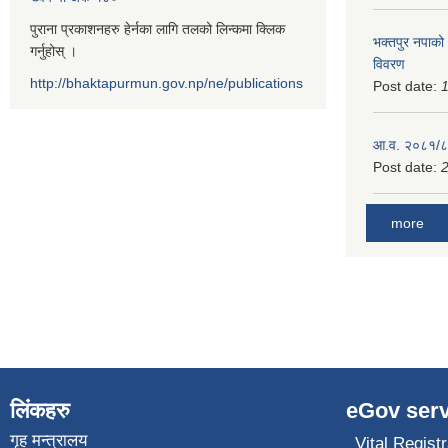
पुराना प्रकाशनहरु हेर्नका लागि तलको लिन्कमा क्लिक
भक्तपुर नपाको
गर्नुहोस् ।
विवरण
http://bhaktapurmun.gov.np/ne/publications
Post date:
1
आ.व. २०८१/८२
Post date:
2
more
लिंकहरु
eGov serv
गृह मन्त्रालय
Vital Registr