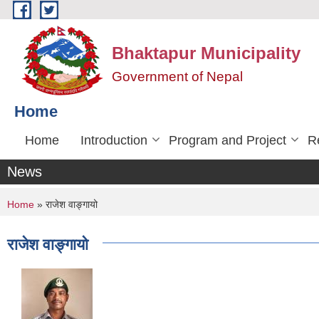
Skip to main content
Bhaktapur Municipality
Government of Nepal
Home
Home
Introduction
Program and Project
R
News
You are here
Home
» राजेश वाङ्गायो
राजेश वाङ्गायो