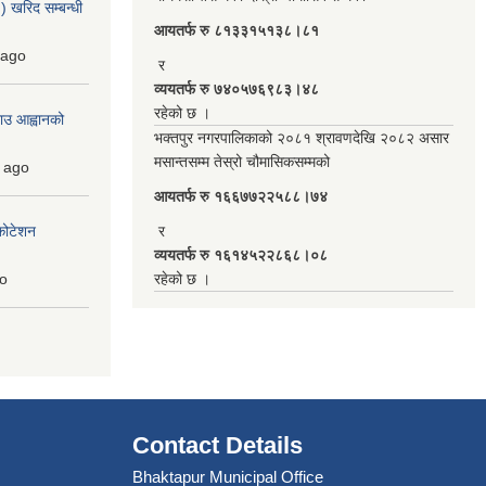
 खरिद सम्बन्धी
आयतर्फ रु‌ ८१३३१५१३८।८१
ago
र
व्ययतर्फ रु ७४०५७६९८३।४८
रहेको छ ।
ाउ आह्वानको
भक्तपुर नगरपालिकाको २०८१ श्रावणदेखि २०८२ असार
मसान्तसम्म तेस्रो चौमासिकसम्मको
ago
आयतर्फ रु‌ १६६७७२२५८८।७४
कोटेशन
र
व्ययतर्फ रु १६१४५२२८६८।०८
o
रहेको छ ।
Contact Details
Bhaktapur Municipal Office