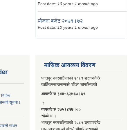
Post date:
10 years 1 month
ago
योजना बजेट २०७१।७२
Post date:
10 years 1 month
ago
मासिक आयव्यय विवरण
der
भक्तपुर नगरपालिकाको २०८१ श्रावणदेखि
कार्तिकमसान्तसम्मको पहिलो चौमासिकको
आयतर्फ रु‌ ३४४५६२७३७।३१
िर्माण
आशयको सूचना !
र
व्ययतर्फ रु २७५९४१७।००
रहेको छ ।
भक्तपुर नगरपालिकाको २०८१ श्रावणदेखि
 सवारी साधन
माघमसान्तसम्मको दोस्रो चौमासिकसम्मको