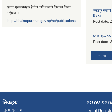
पुराना प्रकाशनहरु हेर्नका लागि तलको लिन्कमा क्लिक
भक्तपुर नपाको
गर्नुहोस् ।
विवरण
http://bhaktapurmun.gov.np/ne/publications
Post date:
1
आ.व. २०८१/८२
Post date:
2
more
लिंकहरु
eGov serv
गृह मन्त्रालय
Vital Registr