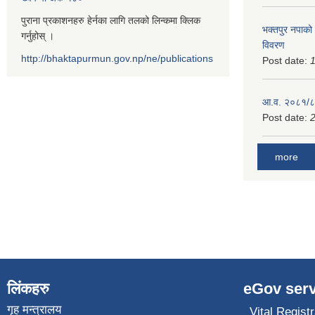
पुराना प्रकाशनहरु हेर्नका लागि तलको लिन्कमा क्लिक
भक्तपुर नपाको
गर्नुहोस् ।
विवरण
http://bhaktapurmun.gov.np/ne/publications
Post date:
1
आ.व. २०८१/८२
Post date:
2
more
लिंकहरु
eGov serv
गृह मन्त्रालय
Vital Registr