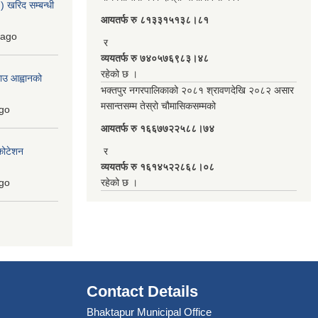
 खरिद सम्बन्धी
आयतर्फ रु‌ ८१३३१५१३८।८१
ago
र
व्ययतर्फ रु ७४०५७६९८३।४८
रहेको छ ।
ाउ आह्वानको
भक्तपुर नगरपालिकाको २०८१ श्रावणदेखि २०८२ असार
मसान्तसम्म तेस्रो चौमासिकसम्मको
go
आयतर्फ रु‌ १६६७७२२५८८।७४
कोटेशन
र
व्ययतर्फ रु १६१४५२२८६८।०८
go
रहेको छ ।
Contact Details
Bhaktapur Municipal Office