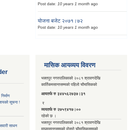
Post date:
10 years 1 month
ago
योजना बजेट २०७१।७२
Post date:
10 years 1 month
ago
मासिक आयव्यय विवरण
der
भक्तपुर नगरपालिकाको २०८१ श्रावणदेखि
कार्तिकमसान्तसम्मको पहिलो चौमासिकको
आयतर्फ रु‌ ३४४५६२७३७।३१
िर्माण
आशयको सूचना !
र
व्ययतर्फ रु २७५९४१७।००
रहेको छ ।
भक्तपुर नगरपालिकाको २०८१ श्रावणदेखि
 सवारी साधन
माघमसान्तसम्मको दोस्रो चौमासिकसम्मको