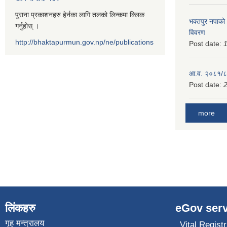
पुराना प्रकाशनहरु हेर्नका लागि तलको लिन्कमा क्लिक
भक्तपुर नपाको
गर्नुहोस् ।
विवरण
http://bhaktapurmun.gov.np/ne/publications
Post date:
1
आ.व. २०८१/८२
Post date:
2
more
लिंकहरु
eGov serv
गृह मन्त्रालय
Vital Registr