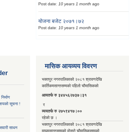
Post date:
10 years 1 month
ago
योजना बजेट २०७१।७२
Post date:
10 years 1 month
ago
मासिक आयव्यय विवरण
der
भक्तपुर नगरपालिकाको २०८१ श्रावणदेखि
कार्तिकमसान्तसम्मको पहिलो चौमासिकको
आयतर्फ रु‌ ३४४५६२७३७।३१
िर्माण
आशयको सूचना !
र
व्ययतर्फ रु २७५९४१७।००
रहेको छ ।
भक्तपुर नगरपालिकाको २०८१ श्रावणदेखि
 सवारी साधन
माघमसान्तसम्मको दोस्रो चौमासिकसम्मको