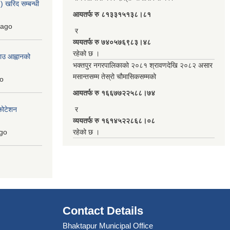
 खरिद सम्बन्धी
आयतर्फ रु‌ ८१३३१५१३८।८१
ago
र
व्ययतर्फ रु ७४०५७६९८३।४८
रहेको छ ।
ाउ आह्वानको
भक्तपुर नगरपालिकाको २०८१ श्रावणदेखि २०८२ असार
मसान्तसम्म तेस्रो चौमासिकसम्मको
o
आयतर्फ रु‌ १६६७७२२५८८।७४
कोटेशन
र
व्ययतर्फ रु १६१४५२२८६८।०८
go
रहेको छ ।
Contact Details
Bhaktapur Municipal Office