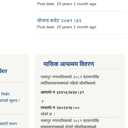
Post date:
10 years 1 month
ago
योजना बजेट २०७१।७२
Post date:
10 years 1 month
ago
मासिक आयव्यय विवरण
der
भक्तपुर नगरपालिकाको २०८१ श्रावणदेखि
कार्तिकमसान्तसम्मको पहिलो चौमासिकको
आयतर्फ रु‌ ३४४५६२७३७।३१
िर्माण
आशयको सूचना !
र
व्ययतर्फ रु २७५९४१७।००
रहेको छ ।
भक्तपुर नगरपालिकाको २०८१ श्रावणदेखि
 सवारी साधन
माघमसान्तसम्मको दोस्रो चौमासिकसम्मको