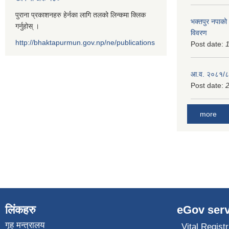
पुराना प्रकाशनहरु हेर्नका लागि तलको लिन्कमा क्लिक
भक्तपुर नपाको
गर्नुहोस् ।
विवरण
http://bhaktapurmun.gov.np/ne/publications
Post date:
1
आ.व. २०८१/८२
Post date:
2
more
लिंकहरु
eGov serv
गृह मन्त्रालय
Vital Registr