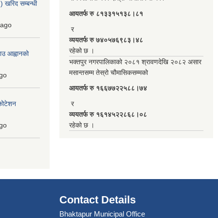
 खरिद सम्बन्धी
आयतर्फ रु‌ ८१३३१५१३८।८१
ago
र
व्ययतर्फ रु ७४०५७६९८३।४८
रहेको छ ।
ाउ आह्वानको
भक्तपुर नगरपालिकाको २०८१ श्रावणदेखि २०८२ असार
मसान्तसम्म तेस्रो चौमासिकसम्मको
go
आयतर्फ रु‌ १६६७७२२५८८।७४
कोटेशन
र
व्ययतर्फ रु १६१४५२२८६८।०८
go
रहेको छ ।
Contact Details
Bhaktapur Municipal Office