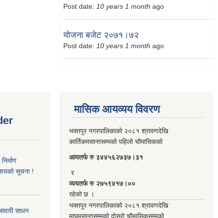
Post date:
10 years 1 month
ago
योजना बजेट २०७१।७२
Post date:
10 years 1 month
ago
मासिक आयव्यय विवरण
der
भक्तपुर नगरपालिकाको २०८१ श्रावणदेखि
कार्तिकमसान्तसम्मको पहिलो चौमासिकको
आयतर्फ रु‌ ३४४५६२७३७।३१
िर्माण
आशयको सूचना !
र
व्ययतर्फ रु २७५९४१७।००
रहेको छ ।
भक्तपुर नगरपालिकाको २०८१ श्रावणदेखि
 सवारी साधन
माघमसान्तसम्मको दोस्रो चौमासिकसम्मको