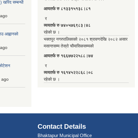
 खरिद सम्बन्धी
आयतर्फ रु‌ ८१३३१५१३८।८१
ago
र
व्ययतर्फ रु ७४०५७६९८३।४८
रहेको छ ।
ाउ आह्वानको
भक्तपुर नगरपालिकाको २०८१ श्रावणदेखि २०८२ असार
मसान्तसम्म तेस्रो चौमासिकसम्मको
ago
आयतर्फ रु‌ १६६७७२२५८८।७४
कोटेशन
र
व्ययतर्फ रु १६१४५२२८६८।०८
ago
रहेको छ ।
Contact Details
Bhaktapur Municipal Office