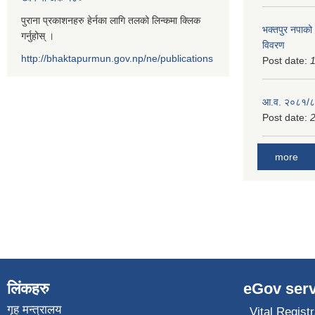
पुराना प्रकाशनहरु हेर्नका लागि तलको लिन्कमा क्लिक
भक्तपुर नपाको
गर्नुहोस् ।
विवरण
http://bhaktapurmun.gov.np/ne/publications
Post date:
1
आ.व. २०८१/८२
Post date:
2
more
लिंकहरु
eGov serv
गृह मन्त्रालय
Vital Registr