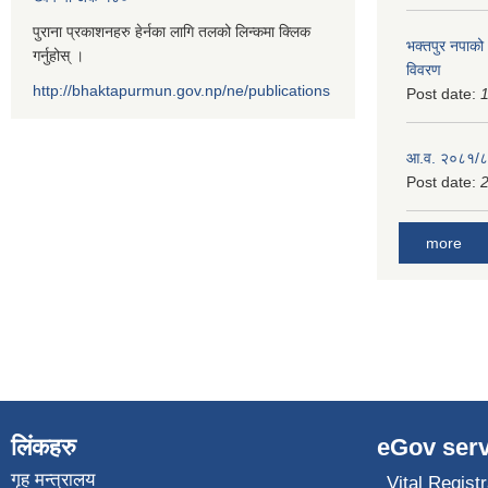
पुराना प्रकाशनहरु हेर्नका लागि तलको लिन्कमा क्लिक
भक्तपुर नपाको
गर्नुहोस् ।
विवरण
http://bhaktapurmun.gov.np/ne/publications
Post date:
1
आ.व. २०८१/८२
Post date:
2
more
लिंकहरु
eGov serv
गृह मन्त्रालय
Vital Registr