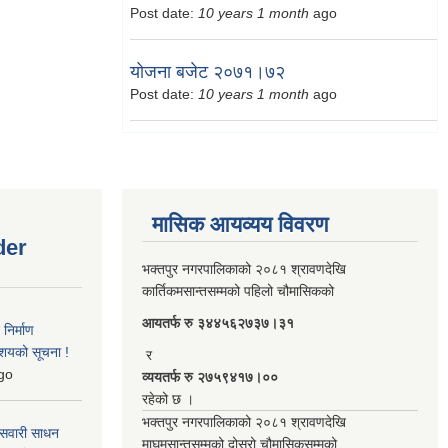
Post date:
10 years 1 month
ago
योजना बजेट २०७१।७२
Post date:
10 years 1 month
ago
मासिक आयव्यय विवरण
der
भक्तपुर नगरपालिकाको २०८१ श्रावणदेखि
कार्तिकमसान्तसम्मको पहिलो चौमासिकको
आयतर्फ रु‌ ३४४५६२७३७।३१
िर्माण
आशयको सूचना !
र
go
व्ययतर्फ रु २७५९४१७।००
रहेको छ ।
भक्तपुर नगरपालिकाको २०८१ श्रावणदेखि
 सवारी साधन
माघमसान्तसम्मको दोस्रो चौमासिकसम्मको