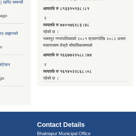
 खरिद सम्बन्धी
आयतर्फ रु‌ ८१३३१५१३८।८१
ago
र
व्ययतर्फ रु ७४०५७६९८३।४८
रहेको छ ।
ाउ आह्वानको
भक्तपुर नगरपालिकाको २०८१ श्रावणदेखि २०८२ असार
मसान्तसम्म तेस्रो चौमासिकसम्मको
o
आयतर्फ रु‌ १६६७७२२५८८।७४
कोटेशन
र
व्ययतर्फ रु १६१४५२२८६८।०८
go
रहेको छ ।
Contact Details
Bhaktapur Municipal Office