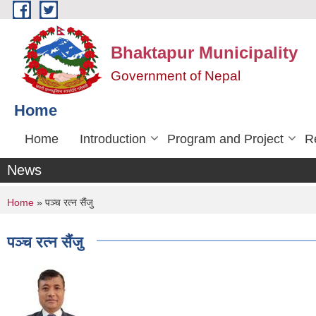
Skip to main content
Bhaktapur Municipality
Government of Nepal
Home
Home
Introduction
Program and Project
R
News
You are here
Home
» पञ्च रत्न सैंजु
पञ्च रत्न सैंजु