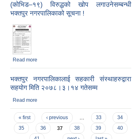
(कोभिड–१९) विरुद्धको खोप लगाउनेसम्बन्धी
भक्तपुर नगरपालिकाको सूचना !
Read more
about ६०–६४ उमेर समूहका नगरबासीहरुलाई भेरोसेल
(कोभिड–१९) विरुद्धको खोप लगाउनेसम्बन्धी भक्तपुर
नगरपालिकाको सूचना !
भक्तपुर नगरपालिकालाई सहकारी संस्थाहरुद्वारा
सहयाेग मिति २०७८।३।१४ गतेसम्म
Read more
about भक्तपुर नगरपालिकालाई सहकारी संस्थाहरुद्वारा
सहयाेग मिति २०७८।३।१४ गतेसम्म
Pages
« first
‹ previous
…
33
34
35
36
37
38
39
40
41
…
next ›
last »