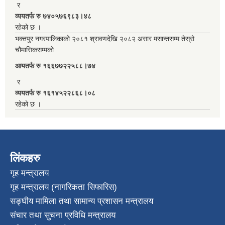
र
व्ययतर्फ रु ७४०५७६९८३।४८
रहेको छ ।
भक्तपुर नगरपालिकाको २०८१ श्रावणदेखि २०८२ असार मसान्तसम्म तेस्रो
चौमासिकसम्मको
आयतर्फ रु‌ १६६७७२२५८८।७४
र
व्ययतर्फ रु १६१४५२२८६८।०८
रहेको छ ।
लिंकहरु
गृह मन्त्रालय
गृह मन्त्रालय (नागरिकता सिफारिस)
सङ्घीय मामिला तथा सामान्य प्रशासन मन्त्रालय
संचार तथा सुचना प्रविधि मन्त्रालय