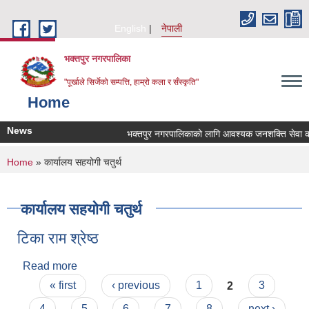
Skip to main content
English
नेपाली
भक्तपुर नगरपालिका
"पूर्खाले सिर्जेको सम्पत्ति, हाम्रो कला र सँस्कृति"
Home
News
भक्तपुर नगरपालिकाको लागि आवश्यक जनशक्ति सेवा करारम
You are here
Home
» कार्यालय सहयोगी चतुर्थ
कार्यालय सहयोगी चतुर्थ
टिका राम श्रेष्ठ
Read more
about टिका राम श्रेष्ठ
Pages
« first
‹ previous
1
2
3
4
5
6
7
8
next ›