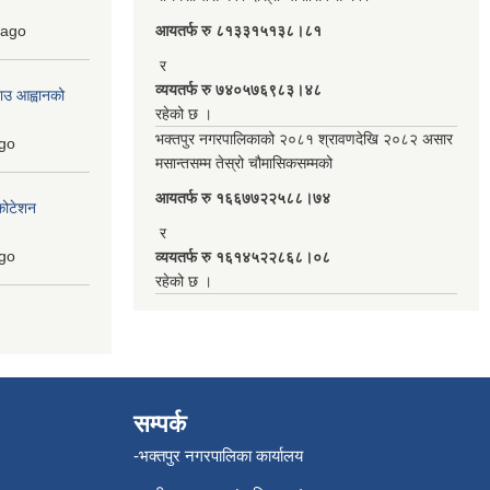
ago
आयतर्फ रु‌ ८१३३१५१३८।८१
र
व्ययतर्फ रु ७४०५७६९८३।४८
ाउ आह्वानको
रहेको छ ।
भक्तपुर नगरपालिकाको २०८१ श्रावणदेखि २०८२ असार
go
मसान्तसम्म तेस्रो चौमासिकसम्मको
आयतर्फ रु‌ १६६७७२२५८८।७४
कोटेशन
र
go
व्ययतर्फ रु १६१४५२२८६८।०८
रहेको छ ।
सम्पर्क
-भक्तपुर नगरपालिका कार्यालय