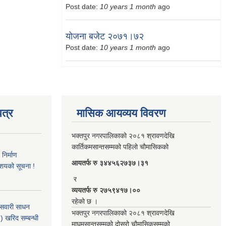
Post date:
10 years 1 month
ago
योजना बजेट २०७१।७२
Post date:
10 years 1 month
ago
त्र
मासिक आयव्यय विवरण
भक्तपुर नगरपालिकाको २०८१ श्रावणदेखि
कार्तिकमसान्तसम्मको पहिलो चौमासिकको
िर्माण
आयतर्फ रु‌ ३४४५६२७३७।३१
आशयको सूचना !
र
व्ययतर्फ रु २७५९४१७।००
रहेको छ ।
 सवारी साधन
भक्तपुर नगरपालिकाको २०८१ श्रावणदेखि
 खरिद सम्बन्धी
माघमसान्तसम्मको दोस्रो चौमासिकसम्मको