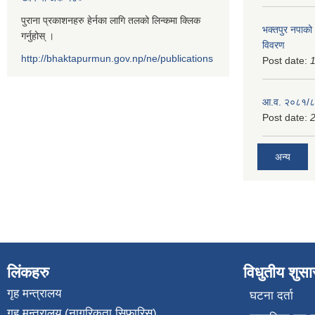
पुराना प्रकाशनहरु हेर्नका लागि तलको लिन्कमा क्लिक
भक्तपुर नपाको
गर्नुहोस् ।
विवरण
http://bhaktapurmun.gov.np/ne/publications
Post date:
1
आ.व. २०८१/८२
Post date:
2
अन्य
लिंकहरु
विधुतीय शुस
गृह मन्त्रालय
घटना दर्ता
गृह मन्त्रालय (नागरिकता सिफारिस)