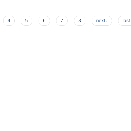
4
5
6
7
8
next ›
last