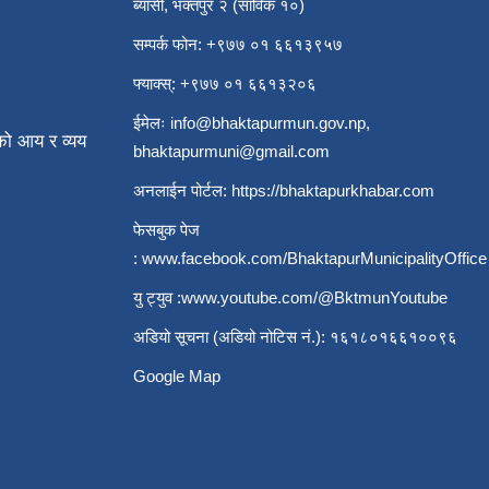
ब्यासी, भक्तपुर २ (साविक १०)
सम्पर्क फोन: +९७७ ०१ ६६१३९५७
फ्याक्स्: +९७७ ०१ ६६१३२०६
ईमेलः
info@bhaktapurmun.gov.np
,
ो आय र व्यय
bhaktapurmuni@gmail.com
अनलाईन पोर्टल:
https://bhaktapurkhabar.com
फेसबुक पेज
:
www.facebook.com/BhaktapurMunicipalityOffice
यु ट्युव :
www.youtube.com/@BktmunYoutube
अडियो सूचना (अडियो नोटिस नं.): १६१८०१६६१००९६
Google Map