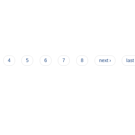
4
5
6
7
8
next ›
last