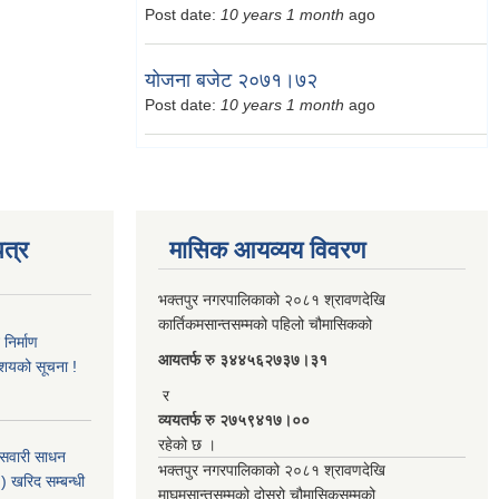
Post date:
10 years 1 month
ago
योजना बजेट २०७१।७२
Post date:
10 years 1 month
ago
त्र
मासिक आयव्यय विवरण
भक्तपुर नगरपालिकाको २०८१ श्रावणदेखि
कार्तिकमसान्तसम्मको पहिलो चौमासिकको
िर्माण
आयतर्फ रु‌ ३४४५६२७३७।३१
आशयको सूचना !
र
व्ययतर्फ रु २७५९४१७।००
रहेको छ ।
 सवारी साधन
भक्तपुर नगरपालिकाको २०८१ श्रावणदेखि
 खरिद सम्बन्धी
माघमसान्तसम्मको दोस्रो चौमासिकसम्मको