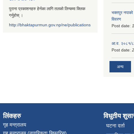
पुराना प्रकाशनहरु हेर्नका लागि तलको लिन्कमा क्लिक
भक्तपुर नपाको
गर्नुहोस् ।
विवरण
http://bhaktapurmun.gov.np/ne/publications
Post date:
1
आ.व. २०८१/८२
Post date:
2
अन्य
लिंकहरु
विधुतीय शुस
गृह मन्त्रालय
घटना दर्ता
गृह मन्त्रालय (नागरिकता सिफारिस)