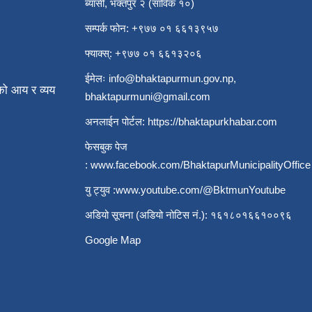
ब्यासी, भक्तपुर २ (साविक १०)
सम्पर्क फोन: +९७७ ०१ ६६१३९५७
फ्याक्स्: +९७७ ०१ ६६१३२०६
ईमेलः
info@bhaktapurmun.gov.np
,
ो आय र व्यय
bhaktapurmuni@gmail.com
अनलाईन पोर्टल:
https://bhaktapurkhabar.com
फेसबुक पेज
:
www.facebook.com/BhaktapurMunicipalityOffice
यु ट्युव :
www.youtube.com/@BktmunYoutube
अडियो सूचना (अडियो नोटिस नं.): १६१८०१६६१००९६
Google Map