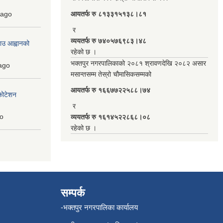
ago
आयतर्फ रु‌ ८१३३१५१३८।८१
र
व्ययतर्फ रु ७४०५७६९८३।४८
ाउ आह्वानको
रहेको छ ।
भक्तपुर नगरपालिकाको २०८१ श्रावणदेखि २०८२ असार
ago
मसान्तसम्म तेस्रो चौमासिकसम्मको
आयतर्फ रु‌ १६६७७२२५८८।७४
कोटेशन
र
o
व्ययतर्फ रु १६१४५२२८६८।०८
रहेको छ ।
सम्पर्क
-भक्तपुर नगरपालिका कार्यालय