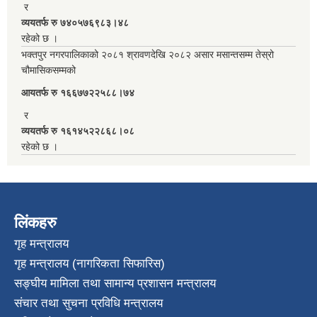
र
व्ययतर्फ रु ७४०५७६९८३।४८
रहेको छ ।
भक्तपुर नगरपालिकाको २०८१ श्रावणदेखि २०८२ असार मसान्तसम्म तेस्रो
चौमासिकसम्मको
आयतर्फ रु‌ १६६७७२२५८८।७४
र
व्ययतर्फ रु १६१४५२२८६८।०८
रहेको छ ।
लिंकहरु
गृह मन्त्रालय
गृह मन्त्रालय (नागरिकता सिफारिस)
सङ्घीय मामिला तथा सामान्य प्रशासन मन्त्रालय
संचार तथा सुचना प्रविधि मन्त्रालय