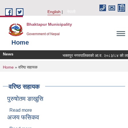
Skip to main content
English
नेपाली
Bhaktapur Municipality
Government of Nepal
Home
News
भक्तपुर नगरपालिकाको आ.व. २०८३/८४ को लागि नगरभ
You are here
Home
» वरिष्ठ सहायक
वरिष्ठ सहायक
पुरुषोतम ङाखुसि
Read more
about पुरुषोतम ङाखुसि
अजय फसिकव