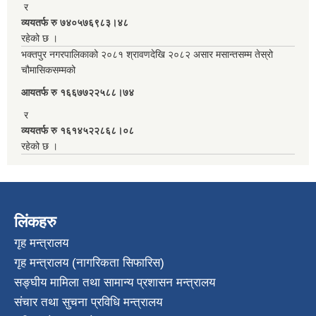
र
व्ययतर्फ रु ७४०५७६९८३।४८
रहेको छ ।
भक्तपुर नगरपालिकाको २०८१ श्रावणदेखि २०८२ असार मसान्तसम्म तेस्रो
चौमासिकसम्मको
आयतर्फ रु‌ १६६७७२२५८८।७४
र
व्ययतर्फ रु १६१४५२२८६८।०८
रहेको छ ।
लिंकहरु
गृह मन्त्रालय
गृह मन्त्रालय (नागरिकता सिफारिस)
सङ्घीय मामिला तथा सामान्य प्रशासन मन्त्रालय
संचार तथा सुचना प्रविधि मन्त्रालय