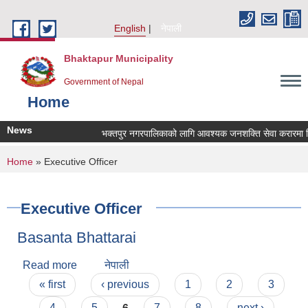
Skip to main content
English
नेपाली
Bhaktapur Municipality
Government of Nepal
Home
News
भक्तपुर नगरपालिकाको लागि आवश्यक जनशक्ति सेवा करारमा लिने
You are here
Home
» Executive Officer
Executive Officer
Basanta Bhattarai
Read more
about Basanta Bhattarai
नेपाली
Pages
« first
‹ previous
1
2
3
4
5
6
7
8
next ›