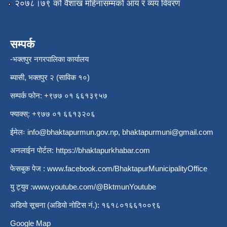
२०७८।७९ को वैशाख महिनासम्मको आय र व्यय विवरण
सम्पर्क
-भक्तपुर नगरपालिका कार्यालय
ब्यासी, भक्तपुर २ (साविक १०)
सम्पर्क फोन: +९७७ ०१ ६६१३९५७
फ्याक्स्: +९७७ ०१ ६६१३२०६
ईमेलः
info@bhaktapurmun.gov.np
,
bhaktapurmuni@gmail.com
अनलाईन पोर्टल:
https://bhaktapurkhabar.com
फेसबुक पेज :
www.facebook.com/BhaktapurMunicipalityOffice
यु ट्युव :
www.youtube.com/@BktmunYoutube
अडियो सूचना (अडियो नोटिस नं.): १६१८०१६६१००९६
Google Map